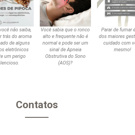
você não saiba,
Você sabia que o ronco
Parar de fumar 
r trás do aroma
alto e frequente não é
dos maiores ges
cado de alguns
normal e pode ser um
cuidado com v
os eletrônicos
sinal de Apneia
mesmo!
te um perigo
Obstrutiva do Sono
ilencioso.
(AOS)?
Contatos