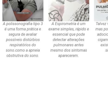
A polissonografia tipo 3
A Espirometria é um
Talvez 
é uma forma prática e
exame simples, rápido e
mas po
segura de avaliar
essencial que pode
adoci
possíveis distúrbios
detectar alterações
cigarr
respiratórios do
pulmonares antes
exis
sono.como a apneia
mesmo dos sintomas
s
obstrutiva do sono.
aparecerem.