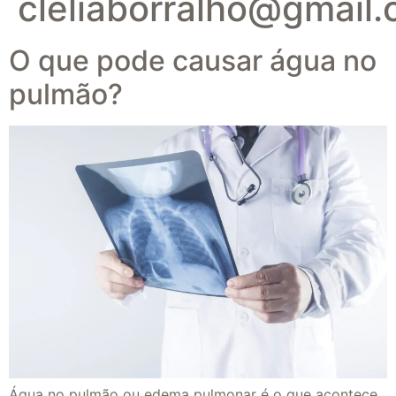
cleliaborralho@gmail
O que pode causar água no
pulmão?
Água no pulmão ou edema pulmonar é o que acontece